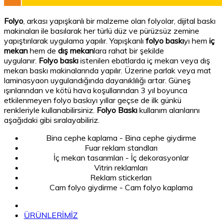
Folyo
, arkası yapışkanlı bir malzeme olan folyolar, dijital baskı
makinaları ile basılarak her türlü düz ve pürüzsüz zemine
yapıştırılarak uygulama yapılır. Yapışkanlı
folyo baskı
yı hem
iç
mekan
hem de
dış mekan
lara rahat bir şekilde
uygulanır.
Folyo baskı
istenilen ebatlarda iç mekan veya dış
mekan baskı makinalarında yapılır. Üzerine parlak veya mat
laminasyaon uygulandığında dayanıklılığı artar. Güneş
ışınlarından ve kötü hava koşullarından 3 yıl boyunca
etkilenmeyen folyo baskıyı yıllar geçse de ilk günkü
renkleriyle kullanabilirsiniz.
Folyo Baskı
kullanım alanlarını
aşağıdaki gibi sıralayabiliriz.
Bina cephe kaplama - Bina cephe giydirme
Fuar reklam standları
İç mekan tasarımları - İç dekorasyonlar
Vitrin reklamları
Reklam stickerları
Cam folyo giydirme - Cam folyo kaplama
ÜRÜNLERİMİZ